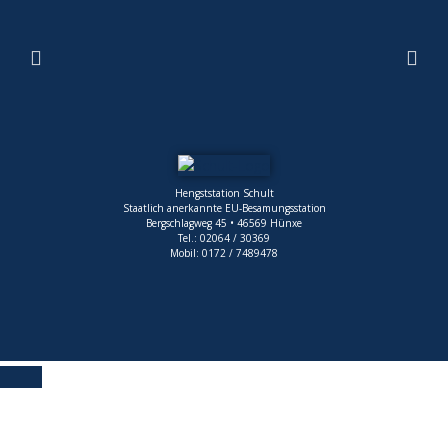
Hengststation Schult
Staatlich anerkannte EU-Besamungsstation
Bergschlagweg 45 • 46569 Hünxe
Tel.: 02064 / 30369
Mobil: 0172 / 7489478