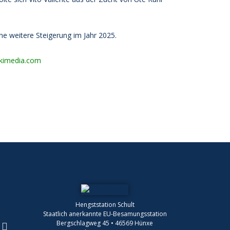
ine weitere Steigerung im Jahr 2025.
kimedia.com
Hengststation Schult
Staatlich anerkannte EU-Besamungsstation
Bergschlagweg 45 • 46569 Hünxe