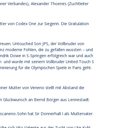
ner Verbandes), Alexander Thoenes (Zuchtleiter
er von Codex One zur Siegerin. Die Gratulation
reuen. Untouched Son JPS, der Vollbruder von
anz moderne Fohlen, die zu gefallen wussten – und
ndrik Dowe in S-Springen erfolgreich war und auch
ch und wurde mit seinem Vollbruder United Touch S
ierung für die Olympischen Spiele in Paris geht.
iner Mutter von Veneno stellt mit Abstand die
hen Glückwunsch an Bernd Börger aus Lennestadt.
scaneno-Sohn hat Sir Donnerhall I als Muttervater.
lte sich Vito Valiente aus der Zucht von Ute Kuhl