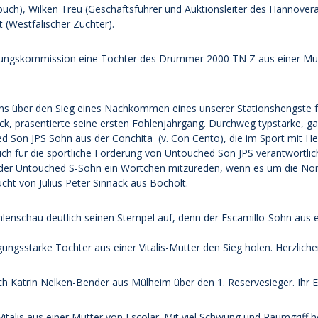
uch), Wilken Treu (Geschäftsführer und Auktionsleiter des Hannovera
(Westfälischer Züchter).
tungskommission eine Tochter des Drummer 2000 TN Z aus einer Mutt
ns über den Sieg eines Nachkommen eines unserer Stationshengste f
ack, präsentierte seine ersten Fohlenjahrgang. Durchweg typstarke, g
d Son JPS Sohn aus der Conchita (v. Con Cento), die im Sport mit He
uch für die sportliche Förderung von Untouched Son JPS verantwortli
 der Untouched S-Sohn ein Wörtchen mitzureden, wenn es um die Nomin
ht von Julius Peter Sinnack aus Bocholt.
enschau deutlich seinen Stempel auf, denn der Escamillo-Sohn aus e
ungsstarke Tochter aus einer Vitalis-Mutter den Sieg holen. Herzlic
ch Katrin Nelken-Bender aus Mülheim über den 1. Reservesieger. Ihr E
talis aus einer Mutter von Escolar. Mit viel Schwung und Raumgriff ho