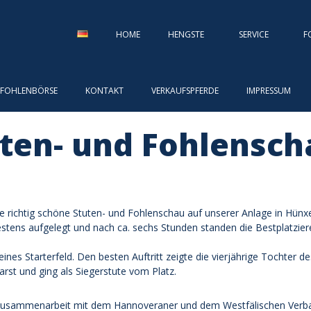
HOME
HENGSTE
SERVICE
F
FOHLENBÖRSE
KONTAKT
VERKAUFSPFERDE
IMPRESSUM
en- und Fohlenscha
richtig schöne Stuten- und Fohlenschau auf unserer Anlage in Hünxe
estens aufgelegt und nach ca. sechs Stunden standen die Bestplatzie
leines Starterfeld. Den besten Auftritt zeigte die vierjährige Tochter
rst und ging als Siegerstute vom Platz.
n Zusammenarbeit mit dem Hannoveraner und dem Westfälischen Verban