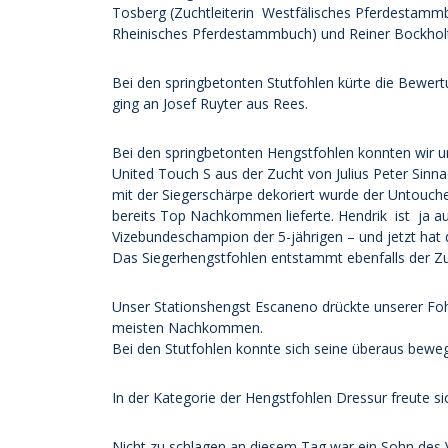
Tosberg (Zuchtleiterin Westfälisches Pferdestammb
Rheinisches Pferdestammbuch) und Reiner Bockholt 
Bei den springbetonten Stutfohlen kürte die Bewer
ging an Josef Ruyter aus Rees.
Bei den springbetonten Hengstfohlen konnten wir u
United Touch S aus der Zucht von Julius Peter Sinn
mit der Siegerschärpe dekoriert wurde der Untouche
bereits Top Nachkommen lieferte. Hendrik ist ja a
Vizebundeschampion der 5-jährigen – und jetzt hat
Das Siegerhengstfohlen entstammt ebenfalls der Zuc
Unser Stationshengst Escaneno drückte unserer Fohl
meisten Nachkommen.
Bei den Stutfohlen konnte sich seine überaus beweg
In der Kategorie der Hengstfohlen Dressur freute si
Nicht zu schlagen an diesem Tag war ein Sohn des Vi