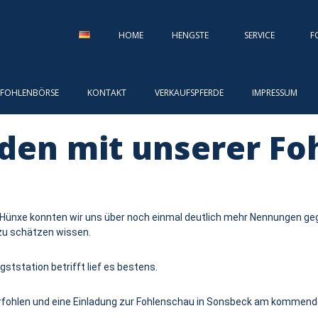
HOME
HENGSTE
SERVICE
F
FOHLENBÖRSE
KONTAKT
VERKAUFSPFERDE
IMPRESSUM
den mit unserer Fo
n Hünxe konnten wir uns über noch einmal deutlich mehr Nennungen ge
zu schätzen wissen.
station betrifft lief es bestens.
erfohlen und eine Einladung zur Fohlenschau in Sonsbeck am kommend