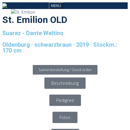
MENÜ
St. Emilion OLD
Suarez - Dante Weltino
Oldenburg · schwarzbraun · 2019 · Stockm.:
170 cm
Samenbestellung / Seed order
Beschreibung
Pedigree
Fotos